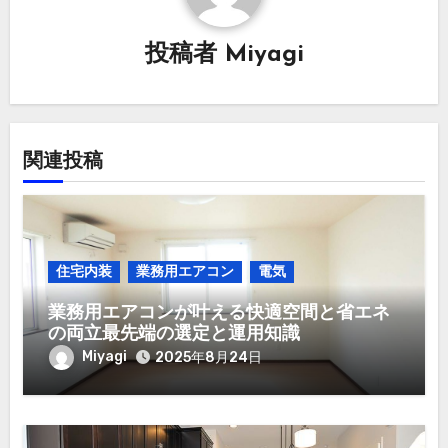
シ
投稿者
Miyagi
ョ
ン
関連投稿
住宅内装
業務用エアコン
電気
業務用エアコンが叶える快適空間と省エネ
の両立最先端の選定と運用知識
Miyagi
2025年8月24日