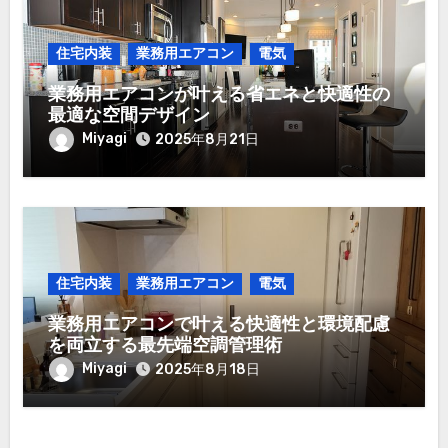
住宅内装
業務用エアコン
電気
業務用エアコンが叶える省エネと快適性の
最適な空間デザイン
Miyagi
2025年8月21日
住宅内装
業務用エアコン
電気
業務用エアコンで叶える快適性と環境配慮
を両立する最先端空調管理術
Miyagi
2025年8月18日