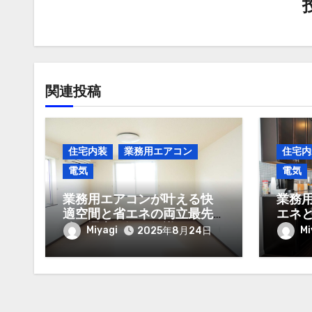
ョ
ン
関連投稿
住宅内装
業務用エアコン
住宅内
電気
電気
業務用エアコンが叶える快
業務
適空間と省エネの両立最先
エネ
端の選定と運用知識
デザ
Miyagi
Mi
2025年8月24日