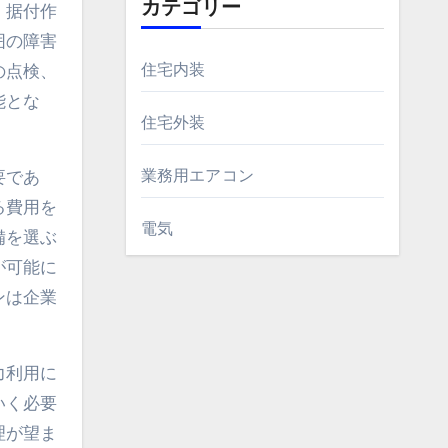
カテゴリー
、据付作
囲の障害
住宅内装
の点検、
能とな
住宅外装
業務用エアコン
要であ
る費用を
電気
備を選ぶ
が可能に
ンは企業
力利用に
いく必要
理が望ま