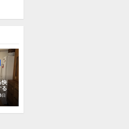
る快
する
8日