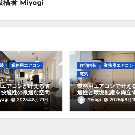
投稿者
Miyagi
装
業務用エアコン
住宅内装
業務用エアコン
電気
用エアコンが叶える省
業務用エアコンで叶え
と快適性の最適な空間
適性と環境配慮を両立
イン
最先端空調管理術
yagi
Miyagi
2025年8月21日
2025年8月1