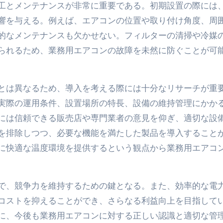
工とメンテナンスが非常に重要である。初期設置の際には
響を与える。例えば、エアコンの位置や取り付け角度、周
的なメンテナンスも欠かせない。フィルターの清掃や冷媒
られるため、業務用エアコンの故障を未然に防ぐことが可
とは異なるため、導入を考える際には十分なリサーチが重
実際の運用条件、設置場所の特長、設備の維持管理にかか
には信頼できる販売店や専門業者の意見を仰ぎ、適切な設
を排除しつつ、必要な機能を満たした製品を導入すること
に快適な温度環境を提供するという観点から業務用エアコ
で、競争力を維持するための鍵となる。また、効率的な電
コストを抑えることができ、さらなる利益向上を目指して
に、今後も業務用エアコンに対する正しい認識と適切な管