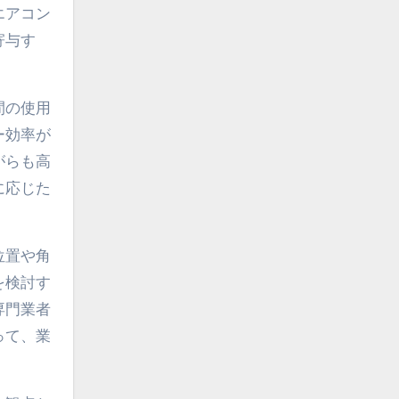
エアコン
寄与す
間の使用
ー効率が
がらも高
に応じた
位置や角
を検討す
専門業者
って、業