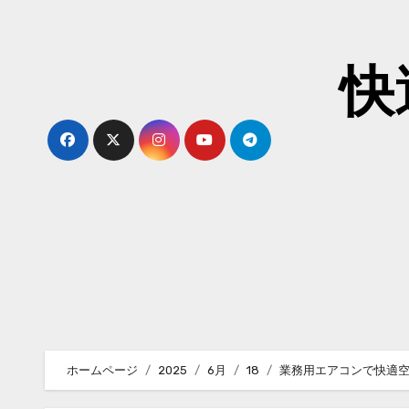
内
容
を
快
ス
キ
ッ
プ
ホームページ
2025
6月
18
業務用エアコンで快適