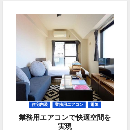
住宅内装
業務用エアコン
電気
業務用エアコンで快適空間を
実現