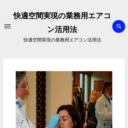
内
容
快適空間実現の業務用エアコ
を
ス
ン活用法
キ
快適空間実現の業務用エアコン活用法
ッ
プ