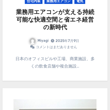
住宅内装
業務用エアコン
電気
業務用エアコンが支える持続
可能な快適空間と省エネ経営
の新時代
Miyagi
2025年7月9日
コメントはまだありません
日本のオフィスビルや工場、商業施設、多
くの飲食店舗や複合施設…