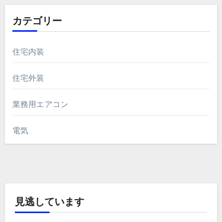
カテゴリー
住宅内装
住宅外装
業務用エアコン
電気
見逃しています