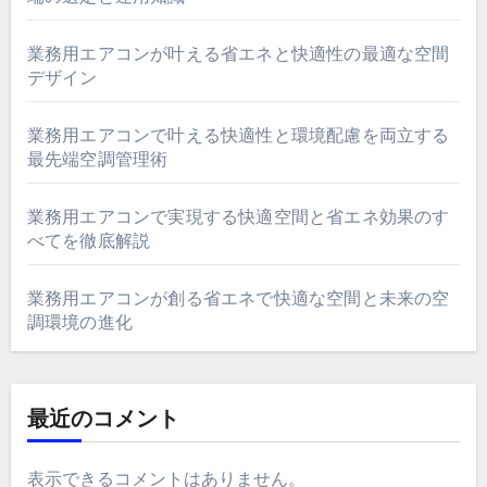
業務用エアコンが叶える省エネと快適性の最適な空間
デザイン
業務用エアコンで叶える快適性と環境配慮を両立する
最先端空調管理術
業務用エアコンで実現する快適空間と省エネ効果のす
べてを徹底解説
業務用エアコンが創る省エネで快適な空間と未来の空
調環境の進化
最近のコメント
表示できるコメントはありません。