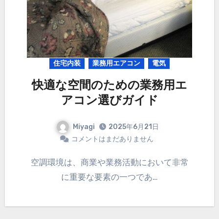
住宅内装
業務用エアコン
電気
快適な空間のための業務用エ
アコン選びガイド
Miyagi
2025年6月21日
コメントはまだありません
空調環境は、商業や業務活動において非常
に重要な要素の一つであ…