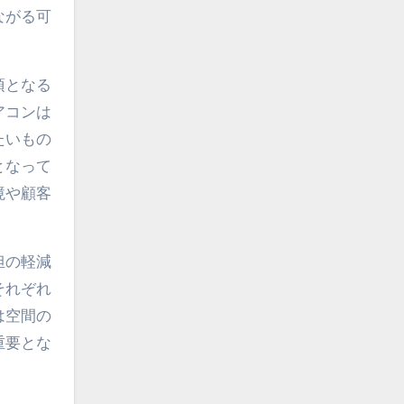
ながる可
項となる
アコンは
たいもの
となって
境や顧客
担の軽減
それぞれ
は空間の
重要とな