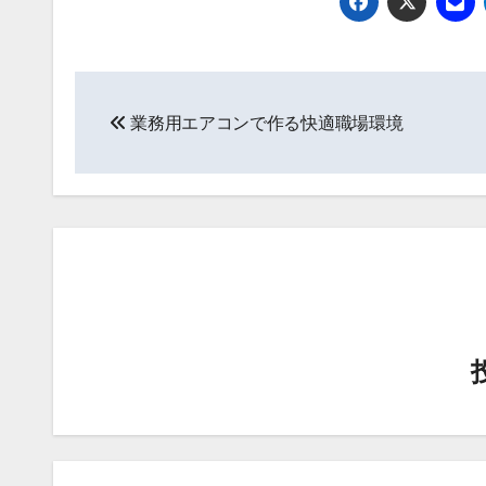
投
業務用エアコンで作る快適職場環境
稿
ナ
ビ
ゲ
ー
シ
ョ
ン