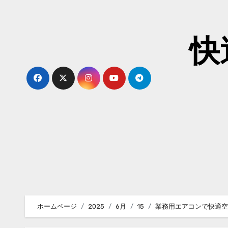
内
容
を
快
ス
キ
ッ
プ
ホームページ
2025
6月
15
業務用エアコンで快適空