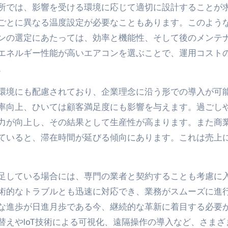
所では、影響を受ける環境に応じて適切に設計することが
ごとに異なる温度設定が必要なこともあります。このよう
ンの選定にあたっては、効率と機能性、そして後のメンテ
エネルギー性能が高いエアコンを選ぶことで、運用コスト
。
環境にも配慮されており、企業理念に沿う形での導入が可
率向上、ひいては顧客満足度にも影響を与えます。過ごし
力が向上し、その結果として生産性が高まります。また商
ていると、滞在時間が延びる傾向にあります。これは売上
足している場合には、専門の業者と契約することも考慮に
術的なトラブルとも迅速に対応でき、業務がスムーズに進
な進歩が日進月歩である今、継続的な革新に着目する必要
えやIoT技術による可視化、遠隔操作の導入など、さまざ