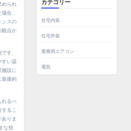
カテゴリー
求められ
な場合、
住宅内装
ナンスの
の観点か
住宅外装
業務用エアコン
能です。
やすい温
電気
業施設に
に直接的
入れるべ
行するこ
がありま
まな技