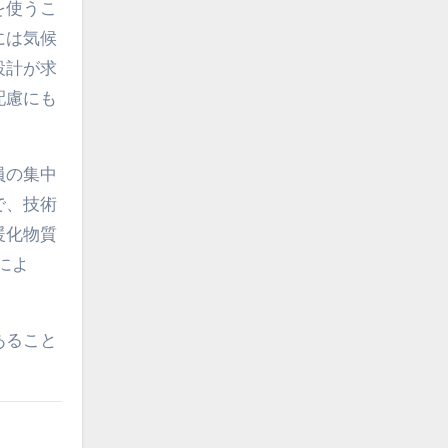
を使うこ
には気候
設計が求
配慮にも
員の集中
で、技術
暖化物質
によ
あること